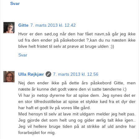
Svar
Gitte
7. marts 2013 kl. 12.42
Hvor er den sød,og når den har fået navn,så går jeg ikke
ud fra den ender på påskebordet ?,kan du nu næsten ikke
blive helt fristet til selv at prøve at bruge ulden :))
Svar
Ulla Røjkjær
7. marts 2013 kl. 12.56
Nej den ender ikke på dette års påskebord Gitte, men
næste år kunne det godt være den vi satte tænderne i;)
Vi har jo netop dyrerne for at spise dem. Jeg synes det er
en stor tilfredsstillelse at spise et stykke kød fra et dyr der
har haft et godt liv på vores lille gård.
Med hensyn til selv at lave mit uldgarn melder jeg helt pas.
Jeg gjorde det som helt ung og gider ærlig talt ikke igen..
Jeg vil hellere bruge tiden på at strikke af uld andre har
forarbejdet for mig.